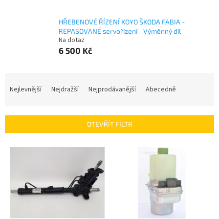
HŘEBENOVÉ ŘÍZENÍ KOYO ŠKODA FABIA -
REPASOVANÉ servořízení - Výměnný díl
Na dotaz
6 500 Kč
Ř
a
Nejlevnější
Nejdražší
Nejprodávanější
Abecedně
z
e
n
OTEVŘÍT FILTR
í
p
V
r
ý
o
p
d
i
u
s
k
p
t
r
ů