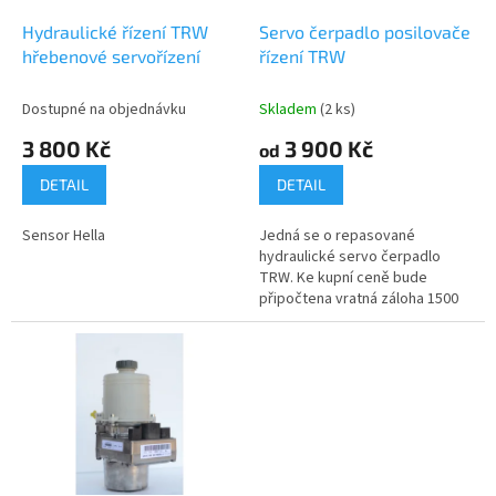
o
d
Hydraulické řízení TRW
Servo čerpadlo posilovače
u
hřebenové servořízení
řízení TRW
k
t
Dostupné na objednávku
Skladem
(2 ks)
ů
3 800 Kč
3 900 Kč
od
DETAIL
DETAIL
Sensor Hella
Jedná se o repasované
hydraulické servo čerpadlo
TRW. Ke kupní ceně bude
připočtena vratná záloha 1500
Kč. Po přemontování je nutné
vrátit starý vadný díl
mechanicky...