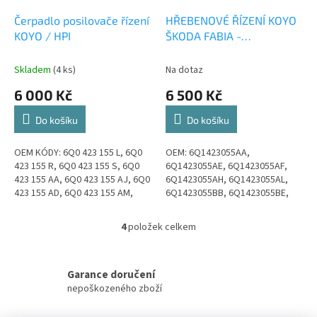
Čerpadlo posilovače řízení
HŘEBENOVÉ ŘÍZENÍ KOYO
KOYO / HPI
ŠKODA FABIA -
REPASOVANÉ servořízení -
Výměnný díl
Skladem
(4 ks)
Na dotaz
6 000 Kč
6 500 Kč
Do košíku
Do košíku
OEM KÓDY: 6Q0 423 155 L, 6Q0
OEM: 6Q1423055AA,
423 155 R, 6Q0 423 155 S, 6Q0
6Q1423055AE, 6Q1423055AF,
423 155 AA, 6Q0 423 155 AJ, 6Q0
6Q1423055AH, 6Q1423055AL,
423 155 AD, 6Q0 423 155 AM,
6Q1423055BB, 6Q1423055BE,
6Q0 423 155 AL, 6Q0 423 156 R,
6Q1423055BF, 6Q1423055J,
6Q0 423 156 X, 6Q0 423 155...
6Q1423055K, 6Q1423055L,
4
položek celkem
O
6Q1423055M, 6Q1423055N,...
v
l
á
Garance doručení
d
nepoškozeného zboží
a
c