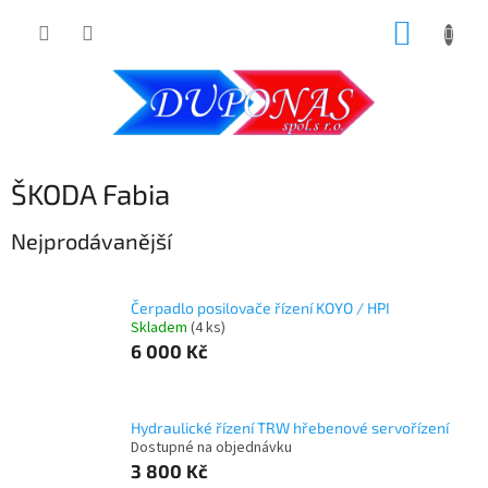
Přejít
NÁKUP
na
obsah
KOŠÍK
ŠKODA Fabia
Nejprodávanější
Čerpadlo posilovače řízení KOYO / HPI
Skladem
(4 ks)
6 000 Kč
Hydraulické řízení TRW hřebenové servořízení
Dostupné na objednávku
3 800 Kč