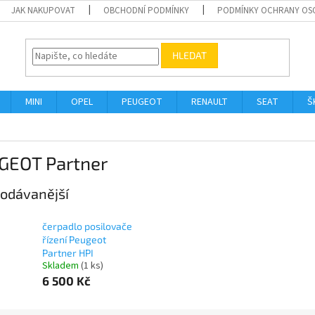
JAK NAKUPOVAT
OBCHODNÍ PODMÍNKY
PODMÍNKY OCHRANY OS
HLEDAT
MINI
OPEL
PEUGEOT
RENAULT
SEAT
Š
GEOT Partner
odávanější
čerpadlo posilovače
řízení Peugeot
Partner HPI
Skladem
(1 ks)
6 500 Kč