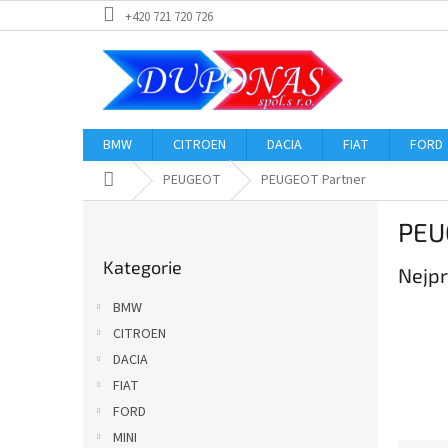
Přejít
+420 721 720 726
na
obsah
BMW
CITROEN
DACIA
FIAT
FORD
Domů
PEUGEOT
PEUGEOT Partner
P
PEU
o
Přeskočit
s
Kategorie
kategorie
Nejpr
t
r
BMW
a
CITROEN
n
DACIA
n
í
FIAT
p
FORD
a
MINI