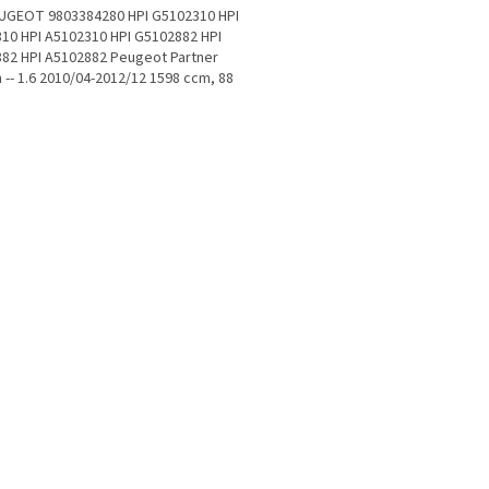
UGEOT 9803384280 HPI G5102310 HPI
10 HPI A5102310 HPI G5102882 HPI
82 HPI A5102882 Peugeot Partner
 -- 1.6 2010/04-2012/12 1598 ccm, 88
0 PS...
O
v
l
á
d
a
c
í
p
r
v
k
y
v
ý
p
i
s