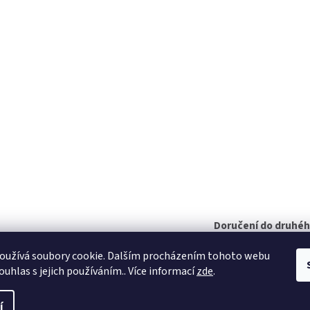
Doručení do druhé
na jakékoliv místo
oužívá soubory cookie. Dalším procházením tohoto webu
ouhlas s jejich používáním.. Více informací
zde
.
í