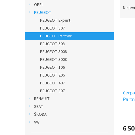
Ř
n
OPEL
a
e
Nejlev
PEUGEOT
z
l
e
PEUGEOT Expert
V
n
PEUGEOT 807
ý
í
PEUGEOT Partner
p
p
PEUGEOT 508
i
r
PEUGEOT 5008
s
o
p
PEUGEOT 3008
d
r
u
PEUGEOT 106
o
k
PEUGEOT 206
d
t
PEUGEOT 407
u
ů
PEUGEOT 307
čerpa
k
RENAULT
Partn
t
ů
SEAT
ŠKODA
VW
6 50