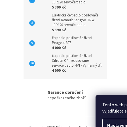
JER120 servočerpadlo
5 390 Kč
Elektrické čerpadlo posilovače
řízení Renault Kangoo TRW
JER120 servočerpadlo
5 390 Kč
čerpadlo posilovače řízení
Peugeot 307
4 000 Kč
čerpadlo posilovače řízení
Citroen C4 - repasované
servočerpadlo HPI - Výměnný díl
4 500 Kč
Garance doručení
nepoškozeného zboží
Tento web p
vyjadřujete s
Z
á
Nastaven