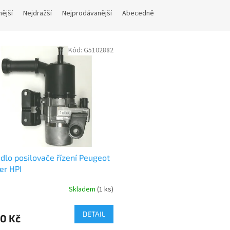
nější
Nejdražší
Nejprodávanější
Abecedně
Kód:
G5102882
dlo posilovače řízení Peugeot
er HPI
Skladem
(1 ks)
DETAIL
0 Kč