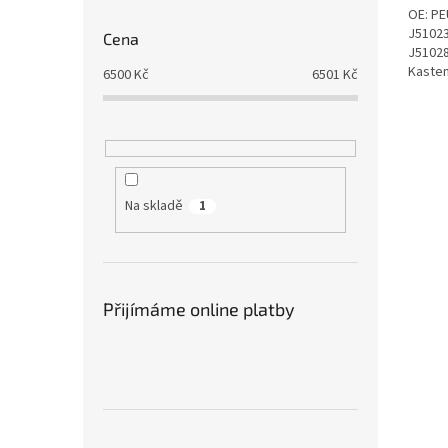
OE: PE
J51023
Cena
J51028
Kasten
6500
Kč
6501
Kč
KW, 12
Na skladě
1
Přijímáme online platby