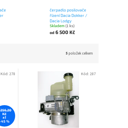
vače
čerpadlo posilovače
er
řízení Dacia Dokker /
Dacia Lodgy
Skladem
(1 ks)
6 500 Kč
od
5
položek celkem
Kód:
278
Kód:
287
 256,20
Kč
až
–45 %