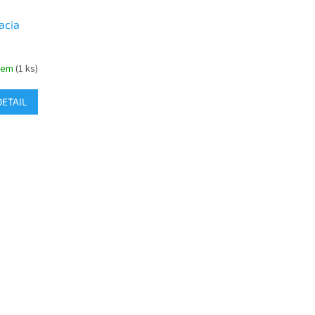
acia
dem
(1 ks)
DETAIL