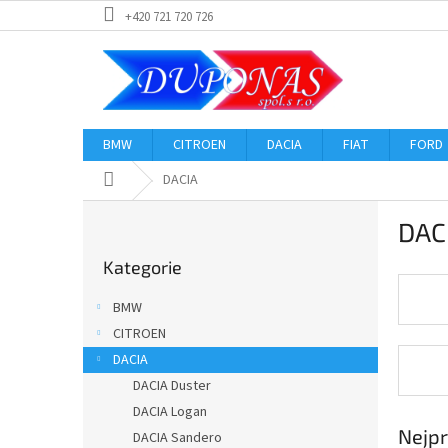
Přejít
+420 721 720 726
na
obsah
BMW
CITROEN
DACIA
FIAT
FORD
Domů
DACIA
P
DAC
o
Přeskočit
s
Kategorie
kategorie
t
r
BMW
a
CITROEN
n
DACIA
n
í
DACIA Duster
p
DACIA Logan
a
Nejpr
DACIA Sandero