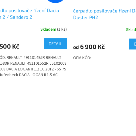
dlo posilovače řízení Dacia
čerpadlo posilovače řízení D
 2 / Sandero 2
Duster PH2
Skladem
(1 ks)
Skla
DETAIL
500 Kč
6 900 Kč
od
ÓD: RENAULT 491101495R RENAULT
OEM KÓD:
2583R RENAULT 491101552R J5102008
08 DACIA LOGAN II 1.2 10.2012 - 55 75
tufenheck DACIA LOGAN II 1.5 dCi
 - 55 75...
O
v
l
á
d
a
c
í
p