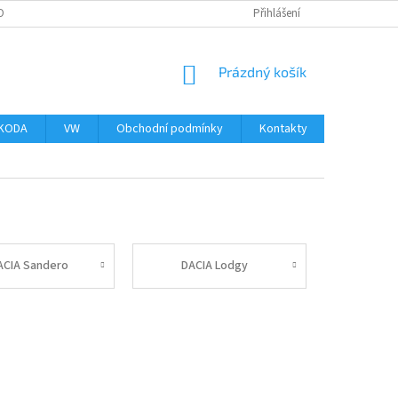
OBNÍCH ÚDAJŮ
Přihlášení
NÁKUPNÍ
Prázdný košík
KOŠÍK
KODA
VW
Obchodní podmínky
Kontakty
ACIA Sandero
DACIA Lodgy