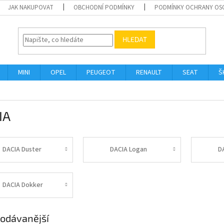
JAK NAKUPOVAT
OBCHODNÍ PODMÍNKY
PODMÍNKY OCHRANY OS
HLEDAT
MINI
OPEL
PEUGEOT
RENAULT
SEAT
Š
IA
DACIA Duster
DACIA Logan
D
DACIA Dokker
odávanější