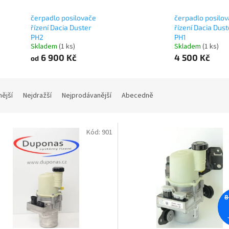
čerpadlo posilovače
čerpadlo posilo
řízení Dacia Duster
řízení Dacia Dust
PH2
PH1
Skladem
(1 ks)
Skladem
(1 ks)
6 900 Kč
4 500 Kč
od
nější
Nejdražší
Nejprodávanější
Abecedně
Kód:
901
8