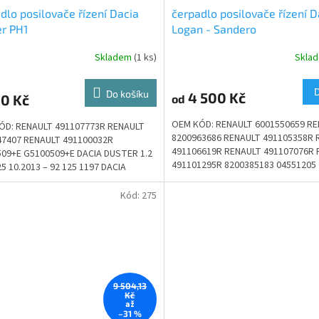
dlo posilovače řízení Dacia
čerpadlo posilovače řízení D
r PH1
Logan - Sandero
Skladem
(1 ks)
Skla
Do košíku
4 500 Kč
00 Kč
od
OEM KÓD: RENAULT 6001550659 R
ÓD: RENAULT 491107773R RENAULT
8200963686 RENAULT 491105358R 
47407 RENAULT 491100032R
491106619R RENAULT 491107076R 
509+E G5100509+E DACIA DUSTER 1.2
491101295R 8200385183 04551205
5 10.2013 – 92 125 1197 DACIA
J5100303 J5096050 DACIA LOGAN...
 1.5 dCi 10.2010 – 66 90 1461...
Kód:
275
9 504,13
Kč
až
–31 %