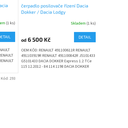
acia
čerpadlo posilovače řízení Dacia
Dokker / Dacia Lodgy
dem
(1 ks)
Skladem
(1 ks)
DETAIL
DETAIL
6 500 Kč
od
ENAULT
OEM KÓD: RENAULT 491100611R RENAULT
RENAULT
491103919R RENAULT 491100842R J5101433
RENAULT
G5101433 DACIA DOKKER Express 1.2 TCe
115 12.2012 - 84 114 1198 DACIA DOKKER
Express 1.5 dCi 12.2012 -...
Kód:
293