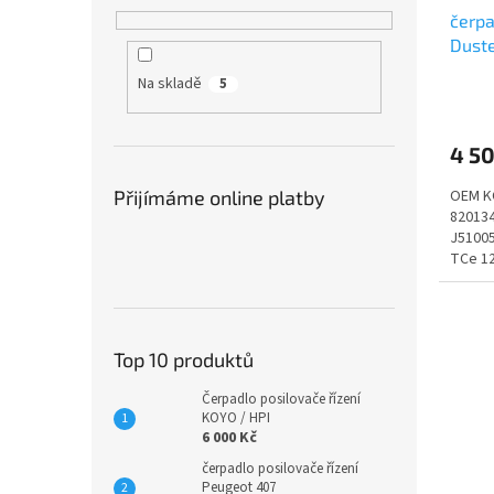
u
ů
čerpa
k
Duste
t
ů
Na skladě
5
4 5
Přijímáme online platby
OEM K
82013
J5100
TCe 12
DUSTER
Top 10 produktů
Čerpadlo posilovače řízení
KOYO / HPI
6 000 Kč
čerpadlo posilovače řízení
Peugeot 407