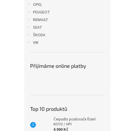
n
OPEL
e
PEUGEOT
l
RENAULT
SEAT
ŠKODA
VW
Přijímáme online platby
Top 10 produktů
Čerpadlo posilovače řízení
KOYO / HPI
6 000 Kč