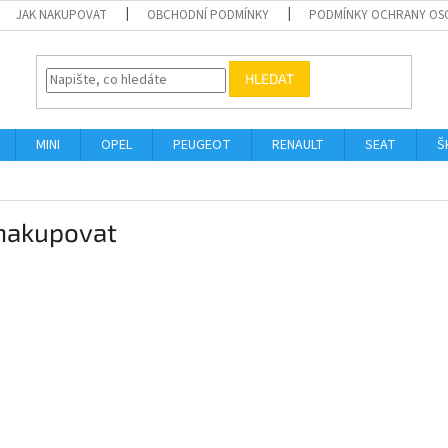
JAK NAKUPOVAT
OBCHODNÍ PODMÍNKY
PODMÍNKY OCHRANY OS
HLEDAT
MINI
OPEL
PEUGEOT
RENAULT
SEAT
Š
 nakupovat